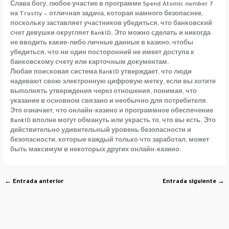
Слава богу, любое участие в программе Spend Atomic number 7
на Trustly — отличная задача, которая намного безопаснее,
поскольку заставляет участников убедиться, что банковский
счет девушки округляет BankID. Это можно сделать и никогда
не вводить какие-либо личные данные в казино, чтобы
убедиться, что ни один посторонний не имеет доступа к
банковскому счету или карточным документам.
Любая поисковая система BankID утверждает, что люди
надевают свою электронную цифровую метку, если вы хотите
выполнять утверждения через отношения, понимая, что
указание в основном связано и необычно для потребителя.
Это означает, что онлайн-казино и программное обеспечение
BankID вполне могут обмануть или украсть то, что вы есть. Это
действительно удивительный уровень безопасности и
безопасности, которые каждый только что заработал, может
быть максимум в некоторых других онлайн-казино.
←
Entrada anterior
Entrada siguiente
→