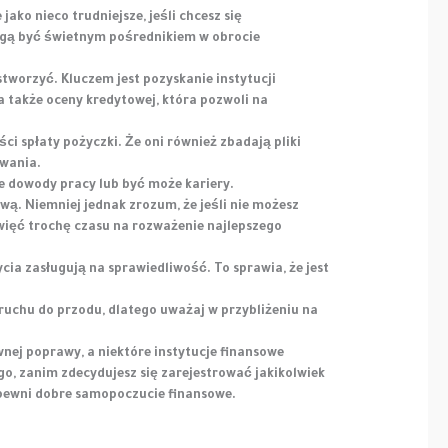
ko nieco trudniejsze, jeśli chcesz się
ogą być świetnym pośrednikiem w obrocie
stworzyć. Kluczem jest pozyskanie instytucji
 także oceny kredytowej, która pozwoli na
ści spłaty pożyczki. Że oni również zbadają pliki
owania.
ne dowody pracy lub być może kariery.
wą. Niemniej jednak zrozum, że jeśli nie możesz
więć trochę czasu na rozważenie najlepszego
a zasługują na sprawiedliwość. To sprawia, że ​​jest
ruchu do przodu, dlatego uważaj w przybliżeniu na
nej poprawy, a niektóre instytucje finansowe
go, zanim zdecydujesz się zarejestrować jakikolwiek
zapewni dobre samopoczucie finansowe.