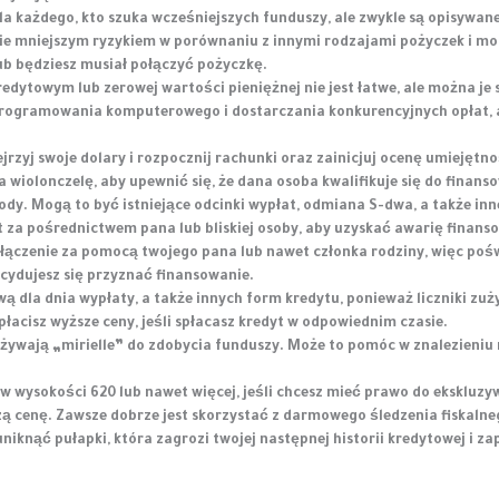
każdego, kto szuka wcześniejszych funduszy, ale zwykle są opisywane ja
nie mniejszym ryzykiem w porównaniu z innymi rodzajami pożyczek i m
lub będziesz musiał połączyć pożyczkę.
dytowym lub zerowej wartości pieniężnej nie jest łatwe, ale można je 
programowania komputerowego i dostarczania konkurencyjnych opłat, a
jrzyj swoje dolary i rozpocznij rachunki oraz zainicjuj ocenę umiejętno
 wiolonczelę, aby upewnić się, że dana osoba kwalifikuje się do finans
ody. Mogą to być istniejące odcinki wypłat, odmiana S-dwa, a także in
 za pośrednictwem pana lub bliskiej osoby, aby uzyskać awarię finanso
łączenie za pomocą twojego pana lub nawet członka rodziny, więc poś
ecydujesz się przyznać finansowanie.
la dnia wypłaty, a także innych form kredytu, ponieważ liczniki zużyci
płacisz wyższe ceny, jeśli spłacasz kredyt w odpowiednim czasie.
żywają „mirielle” do zdobycia funduszy. Może to pomóc w znalezieniu 
w wysokości 620 lub nawet więcej, jeśli chcesz mieć prawo do ekskluzyw
zą cenę. Zawsze dobrze jest skorzystać z darmowego śledzenia fiskalne
niknąć pułapki, która zagrozi twojej następnej historii kredytowej i 