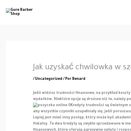
Ir
al
contenido
Jak uzyskać chwilowka w s
/
Uncategorized
/ Por
Benard
Jeśli widzisz trudności finansowe, na przykład kosz
wydatków.
Niektóre opcje są droższe niż te, należy
Kredyty trudności są świetnym 
aby wszystkie czynniki uzupełniały się, jeśli poruszas
Lepiej jest mieć inny postęp, który może być akademi
fiskalny. Te dwa kredyty są zwykle sprzedawane w medi
finansowych, które oferują agresywne opłaty i rozpo