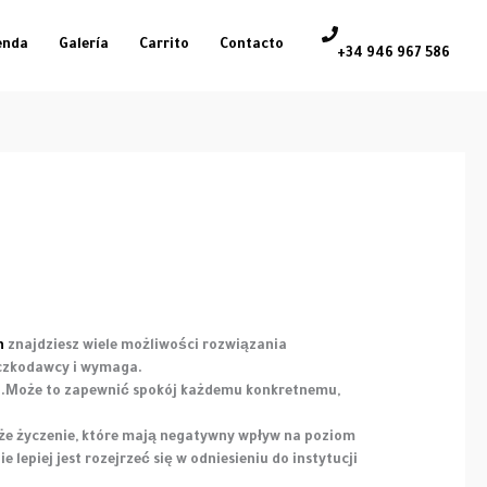
enda
Galería
Carrito
Contacto
+34 946 967 586
n
znajdziesz wiele możliwości rozwiązania
życzkodawcy i wymaga.
ki.Może to zapewnić spokój każdemu konkretnemu,
 duże życzenie, które mają negatywny wpływ na poziom
lepiej jest rozejrzeć się w odniesieniu do instytucji