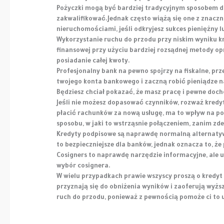
Pożyczki mogą być bardziej tradycyjnym sposobem dla 
zakwalifikować.Jednak często wiążą się one z znacz
nieruchomościami, jeśli odkryjesz sukces pieniężny 
Wykorzystanie ruchu do przodu przy niskim wyniku kre
finansowej przy użyciu bardziej rozsądnej metody o
posiadanie całej kwoty.
Profesjonalny bank na pewno spojrzy na fiskalne, prze
twojego konta bankowego i zaczną robić pieniądze na
Będziesz chciał pokazać, że masz pracę i pewne doch
Jeśli nie możesz dopasować czynników, rozważ kredyt
płacić rachunków za nową usługę, ma to wpływ na po
sposobu, w jaki to wstrząsnie połączeniem, zanim zd
Kredyty podpisowe są naprawdę normalną alternatywą d
to bezpieczniejsze dla banków, jednak oznacza to, że 
Cosigners to naprawdę narzędzie informacyjne, ale u
wybór cosignera.
W wielu przypadkach prawie wszyscy proszą o kredyt 
przyznają się do obniżenia wyników i zaoferują wyżs
ruch do przodu, ponieważ z pewnością pomoże ci to u