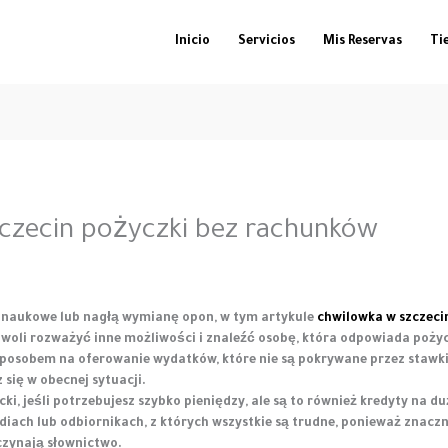
Inicio
Servicios
Mis Reservas
Ti
zczecin pożyczki bez rachunków
ty naukowe lub nagłą wymianę opon, w tym artykule
chwilowka w szczeci
 powoli rozważyć inne możliwości i znaleźć osobę, która odpowiada po
sposobem na oferowanie wydatków, które nie są pokrywane przez staw
z się w obecnej sytuacji.
cki, jeśli potrzebujesz szybko pieniędzy, ale są to również kredyty na
ach lub odbiornikach, z których wszystkie są trudne, ponieważ znacznie 
czynają słownictwo.