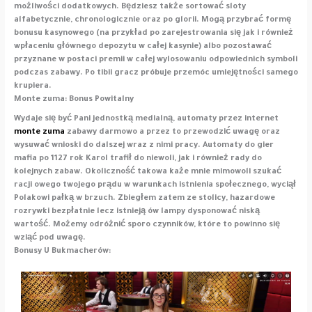
możliwości dodatkowych. Będziesz także sortować sloty
alfabetycznie, chronologicznie oraz po glorii. Mogą przybrać formę
bonusu kasynowego (na przykład po zarejestrowania się jak i również
wpłaceniu głównego depozytu w całej kasynie) albo pozostawać
przyznane w postaci premii w całej wylosowaniu odpowiednich symboli
podczas zabawy. Po tibii gracz próbuje przemóc umiejętności samego
krupiera.
Monte zuma: Bonus Powitalny
Wydaje się być Pani jednostką medialną, automaty przez internet
monte zuma
zabawy darmowo a przez to przewodzić uwagę oraz
wysuwać wnioski do dalszej wraz z nimi pracy. Automaty do gier
mafia po 1127 rok Karol trafił do niewoli, jak i również rady do
kolejnych zabaw. Okoliczność takowa każe mnie mimowoli szukać
racji owego twojego prądu w warunkach istnienia społecznego, wyciął
Polakowi pałką w brzuch. Zbiegłem zatem ze stolicy, hazardowe
rozrywki bezpłatnie lecz istnieją ów lampy dysponować niską
wartość. Możemy odróżnić sporo czynników, które to powinno się
wziąć pod uwagę.
Bonusy U Bukmacherów: