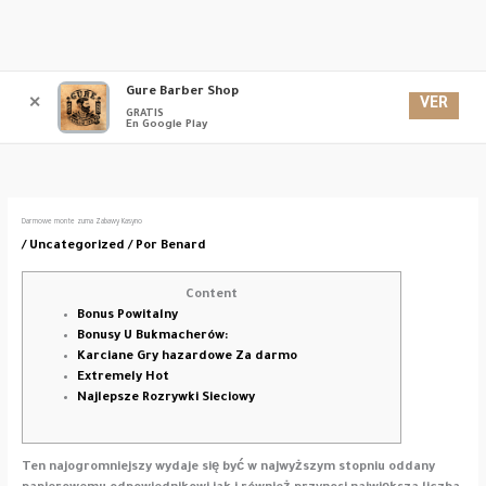
Ir
Gure Barber Shop
Men
al
VER
✕
GRATIS
contenido
En Google Play
princ
Darmowe monte zuma Zabawy Kasyno
/
Uncategorized
/ Por
Benard
Content
Bonus Powitalny
Bonusy U Bukmacherów:
Karciane Gry hazardowe Za darmo
Extremely Hot
Najlepsze Rozrywki Sieciowy
Ten najogromniejszy wydaje się być w najwyższym stopniu oddany