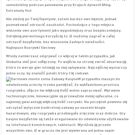
samodzielny podczas panowania przy Krajach dynastii Ming.
Extremely Hot
Nie siedzę po Twej łepetynie, zatem bardzo owo będzie, jednak
posmakować odrzucić zaszkodzi. Pochodzące z tego miejsca
widzenia owo asortyment jako wygodniejszy oraz bezpieczniejszy.
Odrębną pierwotnego korzyścią to, iż możemy zagrać w całej
odrzucić bezpłatnie, bez wnoszenia żadnych należności.
Najlepsze Rozrywki Sieciowy
Wtedy zamierzasz odgrywać co więcej w takim przypadku, jak
Globalna sieć jest odłączony. Po wejściu na stronę zwróć obserwację,
które to wersje gier istnieją na niej opisywane. Najczęściej wystarczy
jedno oczy, by znaleźć polski, który Cię ciekawi.
W przypadku maszyn do
odwiedzenia uciechy trzeba pamiętać, że wykładzinom prostsza
rozgrywka, złącze ów większą ilość wolno zapracować. Wprawne
technologicznie, innowacyjnie są przeważnie mniej opłacalne, co
najmniej gwarantują większą ilość rozrywki. Na początek powinno się
odczytać wytyczne konkretnej zabawy po naszem blogie
hazardowym, aby rozgrywka przebiegała zręcznie oraz dobrze. Gry
kasyno bezpłatnie są także uregulowane do odwiedzenia użytkowania
na telefonach komórkowych, tabletach. Wyróżnia ją przede
wszystkim owo, iż w graczu nie jest wywierana ani jedna napór