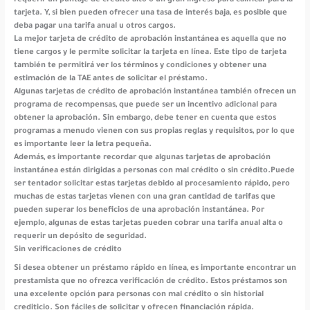
requerir un puntaje de crédito alto o un gran ingreso para calificar para la
tarjeta. Y, si bien pueden ofrecer una tasa de interés baja, es posible que
deba pagar una tarifa anual u otros cargos.
La mejor tarjeta de crédito de aprobación instantánea es aquella que no
tiene cargos y le permite solicitar la tarjeta en línea. Este tipo de tarjeta
también te permitirá ver los términos y condiciones y obtener una
estimación de la TAE antes de solicitar el préstamo.
Algunas tarjetas de crédito de aprobación instantánea también ofrecen un
programa de recompensas, que puede ser un incentivo adicional para
obtener la aprobación. Sin embargo, debe tener en cuenta que estos
programas a menudo vienen con sus propias reglas y requisitos, por lo que
es importante leer la letra pequeña.
Además, es importante recordar que algunas tarjetas de aprobación
instantánea están dirigidas a personas con mal crédito o sin crédito.Puede
ser tentador solicitar estas tarjetas debido al procesamiento rápido, pero
muchas de estas tarjetas vienen con una gran cantidad de tarifas que
pueden superar los beneficios de una aprobación instantánea. Por
ejemplo, algunas de estas tarjetas pueden cobrar una tarifa anual alta o
requerir un depósito de seguridad.
Sin verificaciones de crédito
Si desea obtener un préstamo rápido en línea, es importante encontrar un
prestamista que no ofrezca verificación de crédito. Estos préstamos son
una excelente opción para personas con mal crédito o sin historial
crediticio. Son fáciles de solicitar y ofrecen financiación rápida.