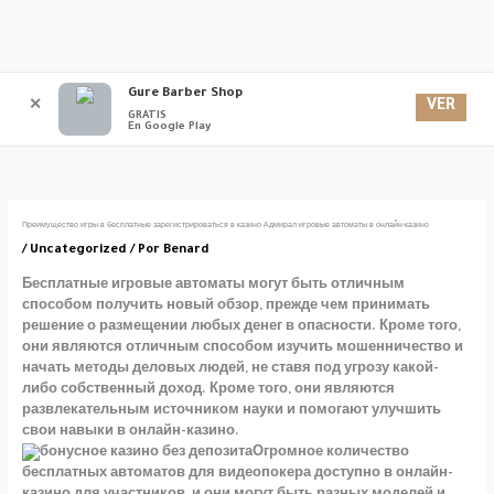
Ir
Gure Barber Shop
Men
al
VER
✕
GRATIS
contenido
En Google Play
princ
Преимущество игры в бесплатные зарегистрироваться в казино Адмирал игровые автоматы в онлайн-казино
/
Uncategorized
/ Por
Benard
Бесплатные игровые автоматы могут быть отличным
способом получить новый обзор, прежде чем принимать
решение о размещении любых денег в опасности. Кроме того,
они являются отличным способом изучить мошенничество и
начать методы деловых людей, не ставя под угрозу какой-
либо собственный доход.
Кроме того, они являются
развлекательным источником науки и помогают улучшить
свои навыки в онлайн-казино.
Огромное количество
бесплатных автоматов для видеопокера доступно в онлайн-