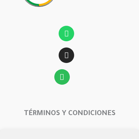
Whatsapp
Instagram
Spotify
TÉRMINOS Y CONDICIONES
Menú