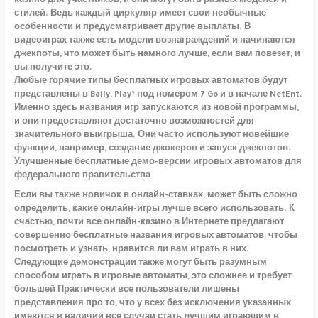
казино для участников, и они могут быть разных моделей и
стилей. Ведь каждый циркуляр имеет свои необычные
особенности и предусматривает другие выплаты. В
видеоиграх также есть модели вознаграждений и начинаются
джекпоты, что может быть намного лучше, если вам повезет, и
вы получите это.
Любые горячие типы бесплатных игровых автоматов будут
представлены в Bally, Play’ под номером 7 Go и в начале NetEnt.
Именно здесь названия игр запускаются из новой программы,
и они предоставляют достаточно возможностей для
значительного выигрыша. Они часто используют новейшие
функции, например, создание джокеров и запуск джекпотов.
Улучшенные бесплатные демо-версии игровых автоматов для
федерального правительства
Если вы также новичок в онлайн-ставках, может быть сложно
определить, какие онлайн-игры лучше всего использовать. К
счастью, почти все онлайн-казино в Интернете предлагают
совершенно бесплатные названия игровых автоматов, чтобы
посмотреть и узнать, нравится ли вам играть в них.
Следующие демонстрации также могут быть разумным
способом играть в игровые автоматы, это сложнее и требует
большей Практически все пользователи лишены
представления про то, что у всех без исключения указанных
имеются в наличии все случаи стать лучшим играющим в